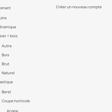
Créer un nouveau compte
tenant
utre
éramique
sier + bois
Autre
Bois
Brut
Naturel
lastique
Berel
Coupe horticole
Ariane