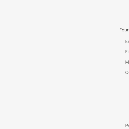
Four
E
Fi
M
O
P