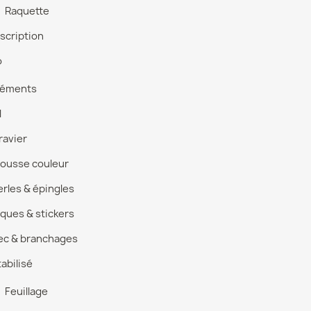
Raquette
nscription
o
léments
l
ravier
ousse couleur
erles & épingles
iques & stickers
ec & branchages
abilisé
Feuillage