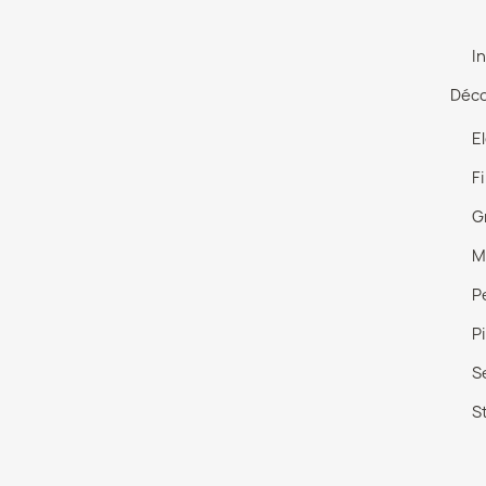
I
Déc
E
Fi
G
M
P
P
S
St