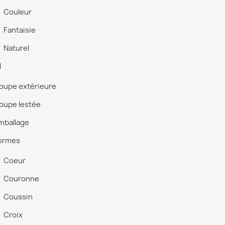
Couleur
Fantaisie
Naturel
l
oupe extérieure
oupe lestée
mballage
ormes
Coeur
Couronne
Coussin
Croix