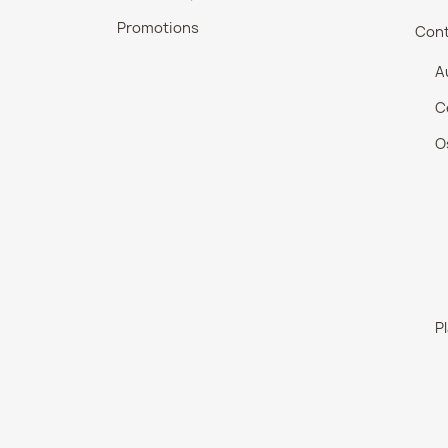
Promotions
Con
A
C
O
P