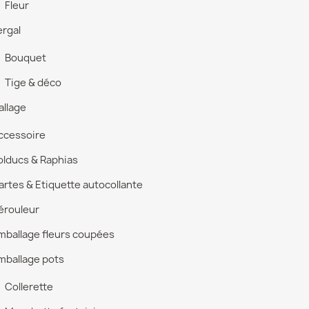
Fleur
ergal
Bouquet
Tige & déco
llage
ccessoire
olducs & Raphias
artes & Etiquette autocollante
érouleur
mballage fleurs coupées
mballage pots
Collerette